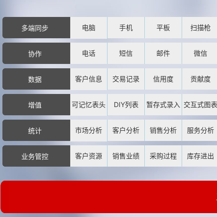
电脑
手机
平板
扫描枪
多端同步
电话
短信
邮件
微信
协作
客户信息
交易记录
信用度
贡献度
数据
可记忆表头
DIY列表
暂存式录入
交互式图
增值
市场分析
客户分析
销售分析
服务分析
统计
客户资源
销售业绩
采购过程
库存进出
业务管控