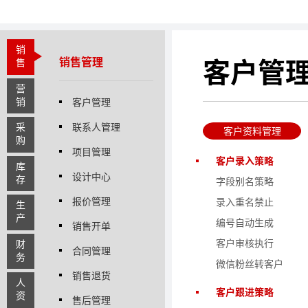
销
销售管理
客户管
售
营
销
客户管理
采
联系人管理
客户资料管理
购
项目管理
客户录入策略
库
设计中心
存
字段别名策略
报价管理
录入重名禁止
生
产
编号自动生成
销售开单
客户审核执行
财
合同管理
务
微信粉丝转客户
销售退货
人
客户跟进策略
资
售后管理