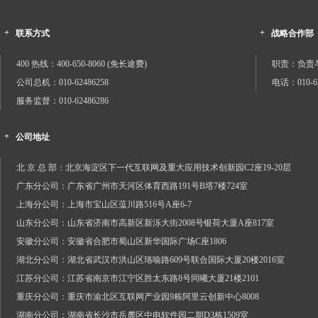
+
+
联系方式
战略合作部
400 热线：400-650-8060 (免长途费)
职责：负责
公司总机：010-62486258
电话：010-62
服务监督：010-62486286
+
公司地址
北 京 总 部：北京海淀区下一代互联网及重大应用技术创新园C2座19-20层
广东分公司：广东省广州市天河区体育西路191号B塔7楼724室
上海分公司：上海市宝山区蕰川路516号A座6-7
山东分公司：山东省济南市高新区新泺大街2008号银荷大厦A座817室
安徽分公司：安徽省合肥市蜀山区新华国际广场C座1806
湖北分公司：湖北省武汉市洪山区珞喻路609号联合国际大厦20楼2016室
江苏分公司：江苏省南京市江宁区胜太东路8号同曦大厦21楼2101
重庆分公司：重庆市渝北区互联网产业园9栋阿里云创新中心8008
湖南分公司：湖南省长沙市岳麓区中电软件园二期D3栋1509室