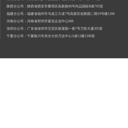
陕西分公司：陕西省西安市雁塔区高新路88号尚品国际B座705室
福建分公司：福建省福州市乌龙江大道7号高新区创新园二期19号楼1206
河南分公司：河南省郑州市索克企业中心608
深圳分公司：广东省深圳市宝安区新屋园一巷7号万联大厦305室
宁夏分公司：宁夏银川市亲水大街万达中心A座12楼1206室