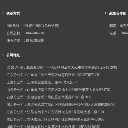
+
+
联系方式
战略合作部
400 热线：400-650-8060 (免长途费)
职责：负责
公司总机：010-62486258
电话：010-62
服务监督：010-62486286
+
公司地址
北 京 总 部：北京海淀区下一代互联网及重大应用技术创新园C2座19-20层
广东分公司：广东省广州市天河区体育西路191号B塔7楼724室
上海分公司：上海市宝山区蕰川路516号A座6-7
山东分公司：山东省济南市高新区新泺大街2008号银荷大厦A座817室
安徽分公司：安徽省合肥市蜀山区新华国际广场C座1806
湖北分公司：湖北省武汉市洪山区珞喻路609号联合国际大厦20楼2016室
江苏分公司：江苏省南京市江宁区胜太东路8号同曦大厦21楼2101
重庆分公司：重庆市渝北区互联网产业园9栋阿里云创新中心8008
湖南分公司：湖南省长沙市岳麓区中电软件园二期D3栋1509室