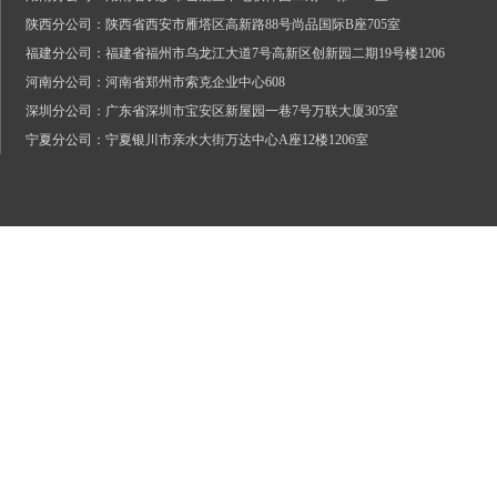
陕西分公司：陕西省西安市雁塔区高新路88号尚品国际B座705室
福建分公司：福建省福州市乌龙江大道7号高新区创新园二期19号楼1206
河南分公司：河南省郑州市索克企业中心608
深圳分公司：广东省深圳市宝安区新屋园一巷7号万联大厦305室
宁夏分公司：宁夏银川市亲水大街万达中心A座12楼1206室